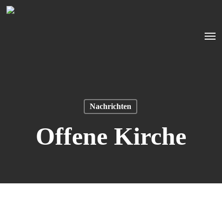
Skip
to
Men
main
content
Nachrichten
Offene Kirche