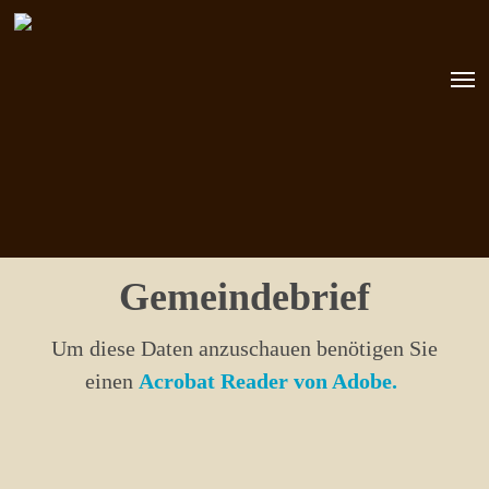
Skip
to
Men
main
content
Gemeindebrief
Um diese Daten anzuschauen benötigen Sie
einen
Acrobat Reader von Adobe.