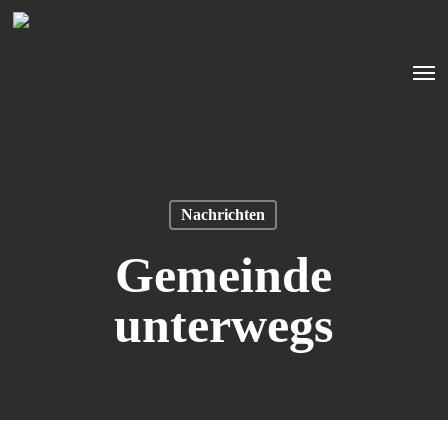
Skip
to
Men
main
content
Nachrichten
Gemeinde
unterwegs